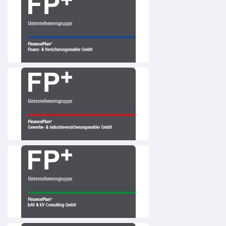
+
Finanz- & Versicherungsmakler GmbH
+
Gewerbe- & Industrieversicherungsmakler GmbH
+
bAV & KV Consulting GmbH