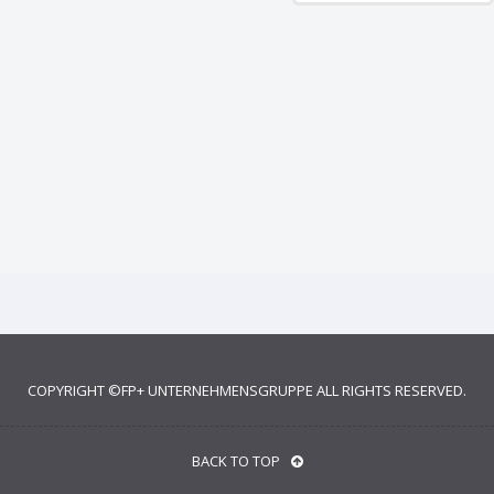
COPYRIGHT ©
FP+ UNTERNEHMENSGRUPPE
ALL RIGHTS RESERVED.
BACK TO TOP