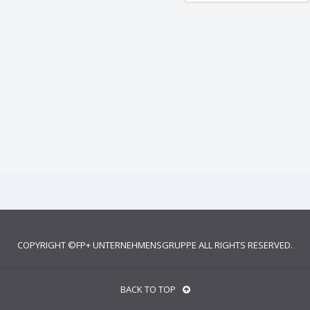
COPYRIGHT ©
FP+ UNTERNEHMENSGRUPPE
ALL RIGHTS RESERVED.
BACK TO TOP