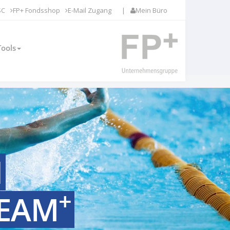
SC
FP+ Fondsshop
E-Mail Zugang
|
Mein Büro
Tools
N
+
TEAM