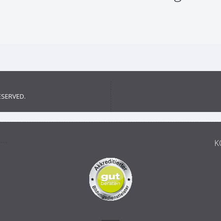
ESERVED.
K