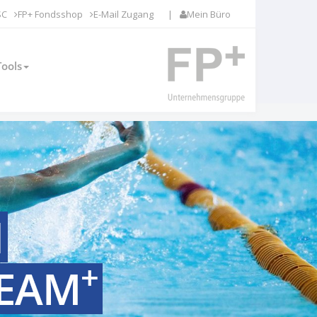
SC
FP+ Fondsshop
E-Mail Zugang
|
Mein Büro
Tools
N
+
TEAM