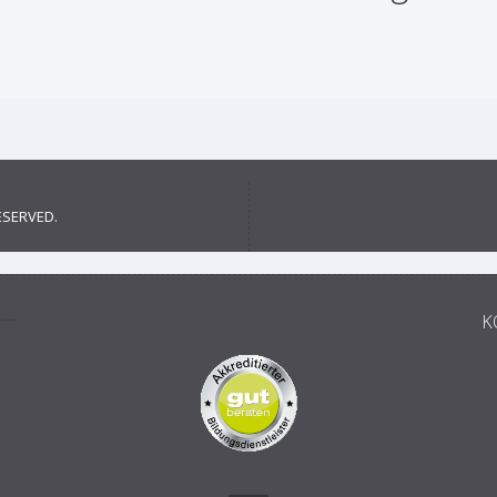
ESERVED.
K