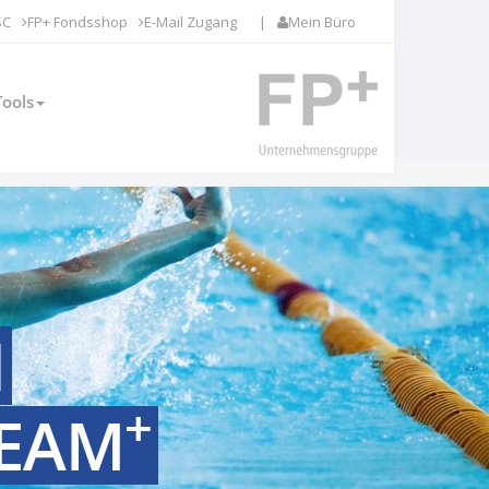
SC
FP+ Fondsshop
E-Mail Zugang
|
Mein Büro
Tools
N
+
TEAM