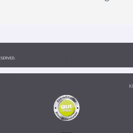
ESERVED.
K