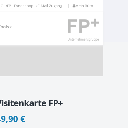
SC
FP+ Fondsshop
E-Mail Zugang
|
Mein Büro
Tools
Visitenkarte FP+
49,90
€