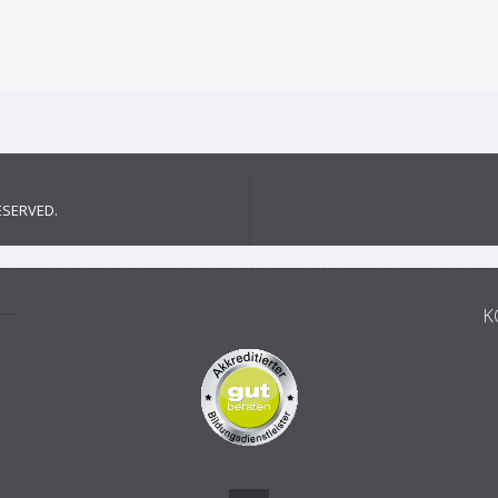
ESERVED.
K