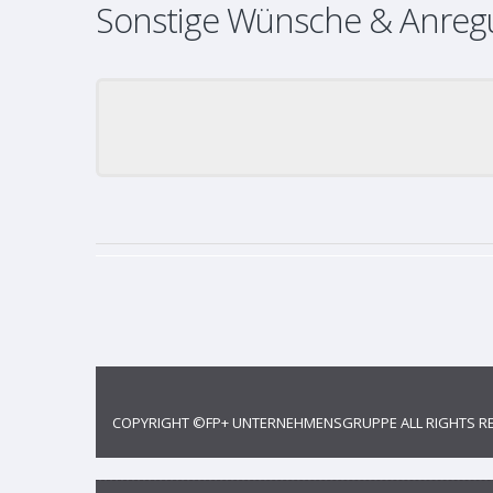
Sonstige Wünsche & Anre
COPYRIGHT ©
FP+ UNTERNEHMENSGRUPPE
ALL RIGHTS R