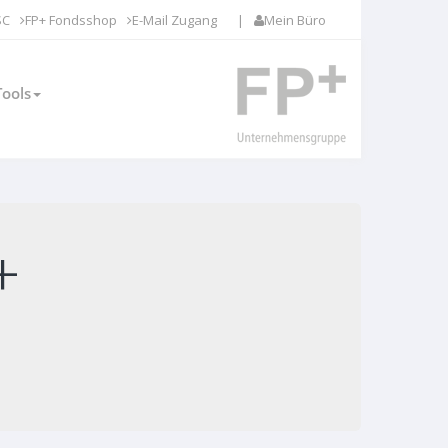
SC
FP+ Fondsshop
E-Mail Zugang
|
Mein Büro
Tools
+