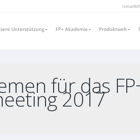
smartM
sere Unterstützung
FP+ Akademie
Produktwelt
emen für das FP
meeting 2017